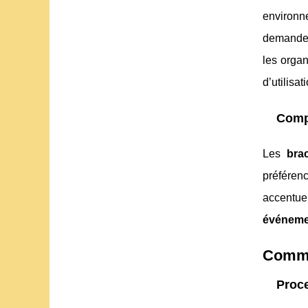
environn
demande 
les orga
d’utilisa
Compa
Les
bra
préféren
accentue
événemen
Comman
Proc