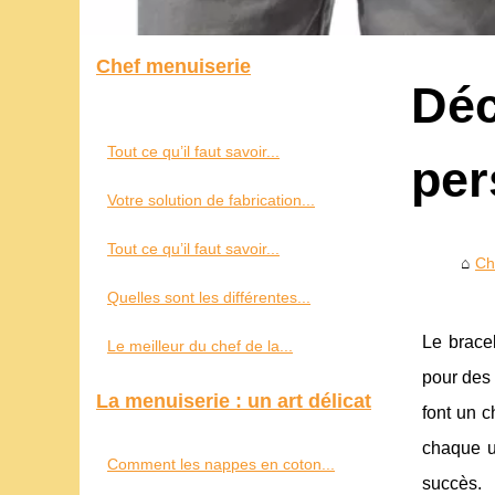
Chef menuiserie
Déc
Tout ce qu’il faut savoir...
per
Votre solution de fabrication...
Tout ce qu’il faut savoir...
Ch
Quelles sont les différentes...
Le brace
Le meilleur du chef de la...
pour des
La menuiserie : un art délicat
font un c
chaque u
Comment les nappes en coton...
succès.