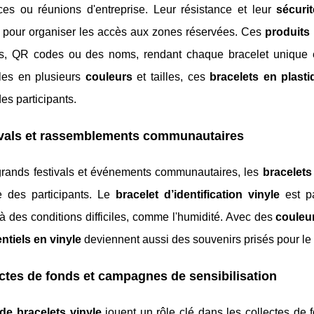
ces ou réunions d'entreprise. Leur résistance et leur
sécurit
ié pour organiser les accès aux zones réservées. Ces
produits
s, QR codes ou des noms, rendant chaque bracelet unique et 
les en plusieurs
couleurs
et tailles, ces
bracelets en plasti
des participants.
ivals et rassemblements communautaires
grands festivals et événements communautaires, les
bracelets
e des participants. Le
bracelet d’identification vinyle
est pa
 à des conditions difficiles, comme l'humidité. Avec des
couleu
tiels en vinyle
deviennent aussi des souvenirs prisés pour le 
ctes de fonds et campagnes de sensibilisation
 de bracelets vinyle
jouent un rôle clé dans les collectes de