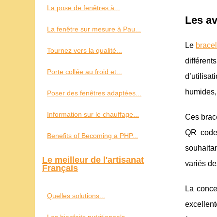
La pose de fenêtres à...
Les av
La fenêtre sur mesure à Pau...
Le
bracel
Tournez vers la qualité...
différen
Porte collée au froid et...
d’utilisa
humides, 
Poser des fenêtres adaptées...
Information sur le chauffage...
Ces brace
QR codes
Benefits of Becoming a PHP...
souhaitan
Le meilleur de l'artisanat
variés de
Français
La concep
Quelles solutions...
excellen