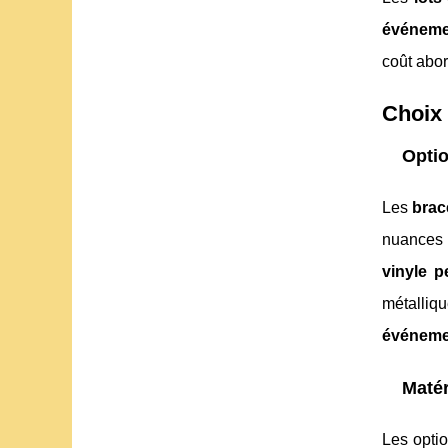
événemen
coût abor
Choix 
Optio
Les
brac
nuances d
vinyle p
métalli
événemen
Matér
Les opti