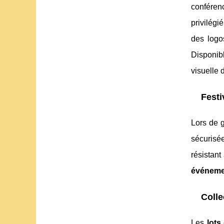
conféren
privilég
des logo
Disponib
visuelle 
Fest
Lors de 
sécurisé
résistant
événemen
Colle
Les
lots