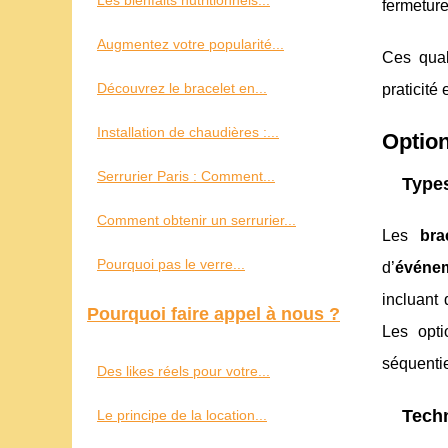
Les bienfaits nutritionnels...
fermeture
Augmentez votre popularité...
Ces qual
Découvrez le bracelet en...
praticité 
Installation de chaudières :...
Option
Serrurier Paris : Comment...
Types
Comment obtenir un serrurier...
Les
bra
Pourquoi pas le verre...
d’
événe
incluant
Pourquoi faire appel à nous ?
Les opt
séquentie
Des likes réels pour votre...
Techn
Le principe de la location...