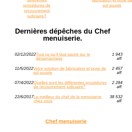
procédures de
sol souple
recouvrement
judiciaire?
Dernières dépêches du Chef
menuiserie.
02/12/2022
Tout ce qu’il faut savoir sur le
1 943
désamiantage
aff.
11/5/2022
Votre solution de fabrication et pose de
2 457
sol souple
aff.
07/4/2022
Quelles sont les différentes procédures
2 284
de recouvrement judiciaire?
aff.
22/6/2017
Le meilleur du chef de la menuiserie,
38 532
chez vous
aff.
Chef menuiserie