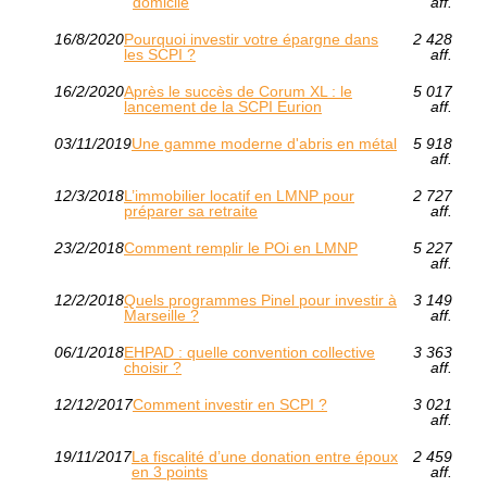
domicile
aff.
16/8/2020
Pourquoi investir votre épargne dans
2 428
les SCPI ?
aff.
16/2/2020
Après le succès de Corum XL : le
5 017
lancement de la SCPI Eurion
aff.
03/11/2019
Une gamme moderne d'abris en métal
5 918
aff.
12/3/2018
L’immobilier locatif en LMNP pour
2 727
préparer sa retraite
aff.
23/2/2018
Comment remplir le POi en LMNP
5 227
aff.
12/2/2018
Quels programmes Pinel pour investir à
3 149
Marseille ?
aff.
06/1/2018
EHPAD : quelle convention collective
3 363
choisir ?
aff.
12/12/2017
Comment investir en SCPI ?
3 021
aff.
19/11/2017
La fiscalité d’une donation entre époux
2 459
en 3 points
aff.