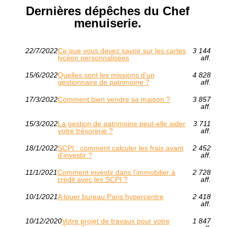
Dernières dépêches du Chef
menuiserie.
22/7/2022
Ce que vous devez savoir sur les cartes
3 144
lycéen personnalisées
aff.
15/6/2022
Quelles sont les missions d'un
4 828
gestionnaire de patrimoine ?
aff.
17/3/2022
Comment bien vendre sa maison ?
3 857
aff.
15/3/2022
La gestion de patrimoine peut-elle aider
3 711
votre trésorerie ?
aff.
18/1/2022
SCPI : comment calculer les frais avant
2 452
d'investir ?
aff.
11/1/2021
Comment investir dans l’immobilier à
2 728
crédit avec les SCPI ?
aff.
10/1/2021
A louer bureau Paris hypercentre
2 418
aff.
10/12/2020
Votre projet de travaux pour votre
1 847