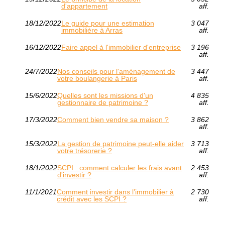
d'appartement
aff.
18/12/2022
Le guide pour une estimation
3 047
immobilière à Arras
aff.
16/12/2022
Faire appel à l'immobilier d'entreprise
3 196
aff.
24/7/2022
Nos conseils pour l'aménagement de
3 447
votre boulangerie à Paris
aff.
15/6/2022
Quelles sont les missions d'un
4 835
gestionnaire de patrimoine ?
aff.
17/3/2022
Comment bien vendre sa maison ?
3 862
aff.
15/3/2022
La gestion de patrimoine peut-elle aider
3 713
votre trésorerie ?
aff.
18/1/2022
SCPI : comment calculer les frais avant
2 453
d'investir ?
aff.
11/1/2021
Comment investir dans l’immobilier à
2 730
crédit avec les SCPI ?
aff.