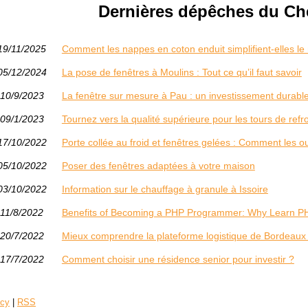
Dernières dépêches du Che
19/11/2025
Comment les nappes en coton enduit simplifient-elles le
05/12/2024
La pose de fenêtres à Moulins : Tout ce qu’il faut savoir
10/9/2023
La fenêtre sur mesure à Pau : un investissement durabl
09/1/2023
Tournez vers la qualité supérieure pour les tours de ref
17/10/2022
Porte collée au froid et fenêtres gelées : Comment les ou
05/10/2022
Poser des fenêtres adaptées à votre maison
03/10/2022
Information sur le chauffage à granule à Issoire
11/8/2022
Benefits of Becoming a PHP Programmer: Why Learn P
20/7/2022
Mieux comprendre la plateforme logistique de Bordeaux 
17/7/2022
Comment choisir une résidence senior pour investir ?
icy
|
RSS