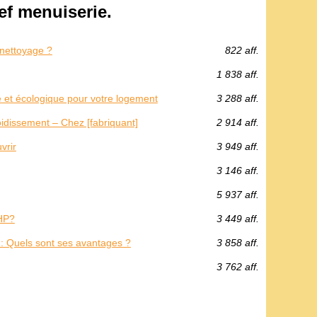
f menuiserie.
 nettoyage ?
822 aff.
1 838 aff.
e et écologique pour votre logement
3 288 aff.
roidissement – Chez [fabriquant]
2 914 aff.
vrir
3 949 aff.
3 146 aff.
5 937 aff.
HP?
3 449 aff.
: Quels sont ses avantages ?
3 858 aff.
3 762 aff.