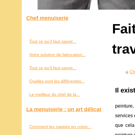
Chef menuiserie
Fai
Tout ce qu’il faut savoir...
tra
Votre solution de fabrication...
Tout ce qu’il faut savoir...
Ch
Quelles sont les différentes...
Il exi
Le meilleur du chef de la...
peinture
La menuiserie : un art délicat
services 
que cela
Comment les nappes en coton...
peinture 