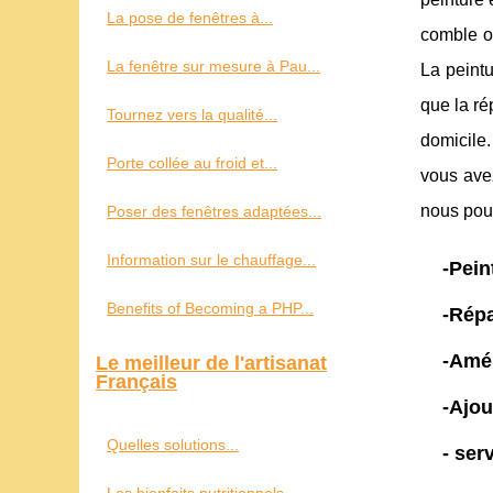
La pose de fenêtres à...
comble ou
La fenêtre sur mesure à Pau...
La peintu
que la ré
Tournez vers la qualité...
domicile.
Porte collée au froid et...
vous avez
nous pou
Poser des fenêtres adaptées...
Information sur le chauffage...
-Pein
Benefits of Becoming a PHP...
-Répa
-Amél
Le meilleur de l'artisanat
Français
-Ajou
Quelles solutions...
- ser