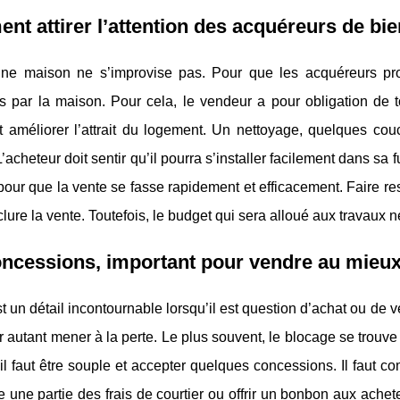
t attirer l’attention des acquéreurs de bie
ne maison ne s’improvise pas. Pour que les acquéreurs procè
és par la maison. Pour cela, le vendeur a pour obligation de
t améliorer l’attrait du logement. Un nettoyage, quelques cou
. L’acheteur doit sentir qu’il pourra s’installer facilement dans sa
pour que la vente se fasse rapidement et efficacement. Faire re
lure la vente. Toutefois, le budget qui sera alloué aux travaux n
oncessions, important pour vendre au mieu
st un détail incontournable lorsqu’il est question d’achat ou de v
 autant mener à la perte. Le plus souvent, le blocage se trouve
 il faut être souple et accepter quelques concessions. Il faut
 une partie des frais de courtier ou offrir un bonbon aux ache