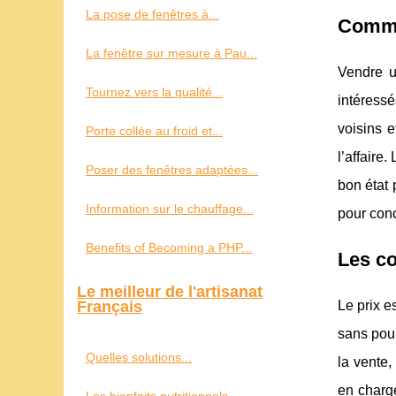
La pose de fenêtres à...
Commen
La fenêtre sur mesure à Pau...
Vendre u
Tournez vers la qualité...
intéress
voisins e
Porte collée au froid et...
l’affaire
Poser des fenêtres adaptées...
bon état 
Information sur le chauffage...
pour conc
Benefits of Becoming a PHP...
Les c
Le meilleur de l'artisanat
Français
Le prix e
sans pour
Quelles solutions...
la vente,
en charge