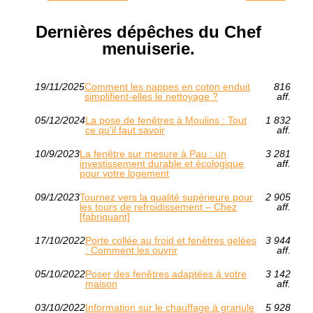
Dernières dépêches du Chef
menuiserie.
19/11/2025
Comment les nappes en coton enduit
816
simplifient-elles le nettoyage ?
aff.
05/12/2024
La pose de fenêtres à Moulins : Tout
1 832
ce qu’il faut savoir
aff.
10/9/2023
La fenêtre sur mesure à Pau : un
3 281
investissement durable et écologique
aff.
pour votre logement
09/1/2023
Tournez vers la qualité supérieure pour
2 905
les tours de refroidissement – Chez
aff.
[fabriquant]
17/10/2022
Porte collée au froid et fenêtres gelées
3 944
: Comment les ouvrir
aff.
05/10/2022
Poser des fenêtres adaptées à votre
3 142
maison
aff.
03/10/2022
Information sur le chauffage à granule
5 928