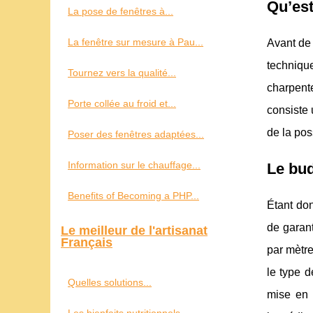
Qu’est
La pose de fenêtres à...
La fenêtre sur mesure à Pau...
Avant de 
technique
Tournez vers la qualité...
charpente
Porte collée au froid et...
consiste 
de la pos
Poser des fenêtres adaptées...
Information sur le chauffage...
Le bud
Benefits of Becoming a PHP...
Étant don
de garant
Le meilleur de l'artisanat
Français
par mètre
le type d
Quelles solutions...
mise en 