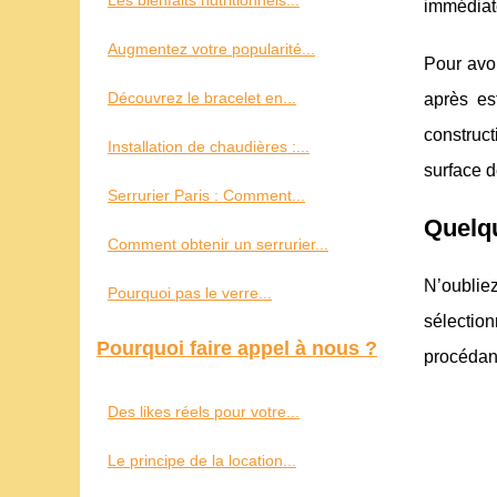
Les bienfaits nutritionnels...
immédiat
Augmentez votre popularité...
Pour avoi
Découvrez le bracelet en...
après es
construc
Installation de chaudières :...
surface d
Serrurier Paris : Comment...
Quelqu
Comment obtenir un serrurier...
N’oublie
Pourquoi pas le verre...
sélectio
Pourquoi faire appel à nous ?
procédant
Des likes réels pour votre...
Le principe de la location...