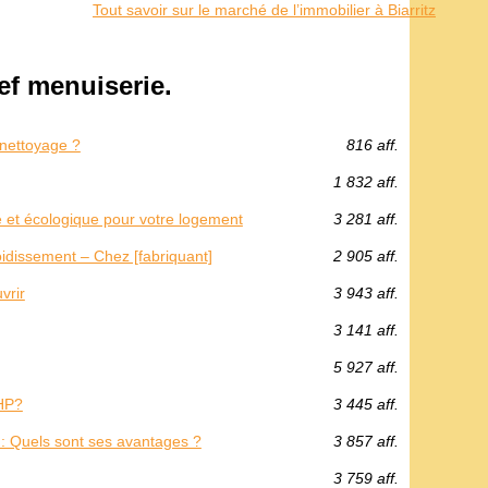
Tout savoir sur le marché de l’immobilier à Biarritz
f menuiserie.
 nettoyage ?
816 aff.
1 832 aff.
e et écologique pour votre logement
3 281 aff.
roidissement – Chez [fabriquant]
2 905 aff.
vrir
3 943 aff.
3 141 aff.
5 927 aff.
HP?
3 445 aff.
: Quels sont ses avantages ?
3 857 aff.
3 759 aff.