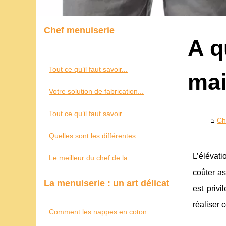
Chef menuiserie
A q
Tout ce qu’il faut savoir...
mai
Votre solution de fabrication...
Tout ce qu’il faut savoir...
Ch
Quelles sont les différentes...
L’élévati
Le meilleur du chef de la...
coûter as
La menuiserie : un art délicat
est priv
réaliser 
Comment les nappes en coton...