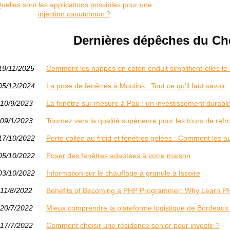
uelles sont les applications possibles pour une
injection caoutchouc ?
Dernières dépêches du Che
19/11/2025
Comment les nappes en coton enduit simplifient-elles le
05/12/2024
La pose de fenêtres à Moulins : Tout ce qu’il faut savoir
10/9/2023
La fenêtre sur mesure à Pau : un investissement durabl
09/1/2023
Tournez vers la qualité supérieure pour les tours de ref
17/10/2022
Porte collée au froid et fenêtres gelées : Comment les ou
05/10/2022
Poser des fenêtres adaptées à votre maison
03/10/2022
Information sur le chauffage à granule à Issoire
11/8/2022
Benefits of Becoming a PHP Programmer: Why Learn P
20/7/2022
Mieux comprendre la plateforme logistique de Bordeaux 
17/7/2022
Comment choisir une résidence senior pour investir ?