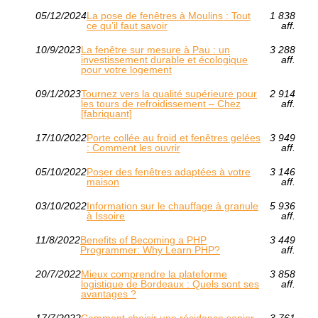
05/12/2024
La pose de fenêtres à Moulins : Tout
1 838
ce qu’il faut savoir
aff.
10/9/2023
La fenêtre sur mesure à Pau : un
3 288
investissement durable et écologique
aff.
pour votre logement
09/1/2023
Tournez vers la qualité supérieure pour
2 914
les tours de refroidissement – Chez
aff.
[fabriquant]
17/10/2022
Porte collée au froid et fenêtres gelées
3 949
: Comment les ouvrir
aff.
05/10/2022
Poser des fenêtres adaptées à votre
3 146
maison
aff.
03/10/2022
Information sur le chauffage à granule
5 936
à Issoire
aff.
11/8/2022
Benefits of Becoming a PHP
3 449
Programmer: Why Learn PHP?
aff.
20/7/2022
Mieux comprendre la plateforme
3 858
logistique de Bordeaux : Quels sont ses
aff.
avantages ?
17/7/2022
Comment choisir une résidence senior
3 761