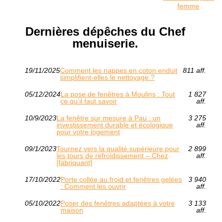
femme
Dernières dépêches du Chef
menuiserie.
19/11/2025
Comment les nappes en coton enduit
811 aff.
simplifient-elles le nettoyage ?
05/12/2024
La pose de fenêtres à Moulins : Tout
1 827
ce qu’il faut savoir
aff.
10/9/2023
La fenêtre sur mesure à Pau : un
3 275
investissement durable et écologique
aff.
pour votre logement
09/1/2023
Tournez vers la qualité supérieure pour
2 899
les tours de refroidissement – Chez
aff.
[fabriquant]
17/10/2022
Porte collée au froid et fenêtres gelées
3 940
: Comment les ouvrir
aff.
05/10/2022
Poser des fenêtres adaptées à votre
3 133
maison
aff.