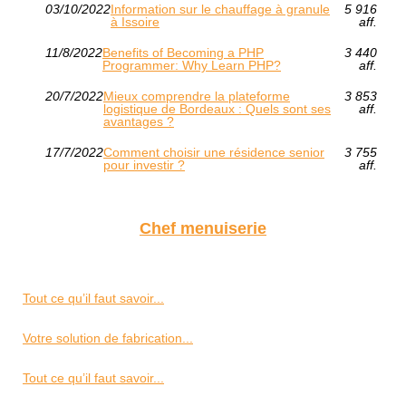
03/10/2022
Information sur le chauffage à granule
5 916
à Issoire
aff.
11/8/2022
Benefits of Becoming a PHP
3 440
Programmer: Why Learn PHP?
aff.
20/7/2022
Mieux comprendre la plateforme
3 853
logistique de Bordeaux : Quels sont ses
aff.
avantages ?
17/7/2022
Comment choisir une résidence senior
3 755
pour investir ?
aff.
Chef menuiserie
Tout ce qu’il faut savoir...
Votre solution de fabrication...
Tout ce qu’il faut savoir...