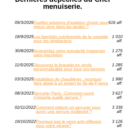
menuiserie.
09/3/2026
Quelles solutions d’isolation choisir pour
616 aff.
mieux vivre dans les landes ?
18/9/2025
Les bienfaits nutritionnels de la roquette
1 010
pour les végétariens
aff.
30/8/2025
Augmentez votre popularité Instagram
1 275
sans inscription
aff.
11/5/2025
Découvrez le bracelet en vinyle
1 285
personnalisable pour tous vos besoins
aff.
03/3/2025
Installation de chaudières : pourquoi
1 990
faire appel à un expert en Île-de-France
aff.
08/3/2023
Serrurier Paris : Comment ouvrir
3 627
n'importe quelle serrure ?
aff.
02/11/2022
Comment obtenir un serrurier pour
3 339
ouvrir une serrure multipoint ?
aff.
19/10/2022
Pourquoi pas le verre anti-réflexion
3 126
pour votre vitrage?
aff.