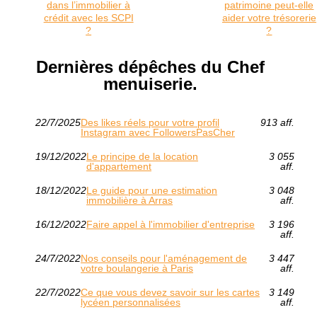
dans l’immobilier à
patrimoine peut-elle
crédit avec les SCPI
aider votre trésorerie
?
?
Dernières dépêches du Chef
menuiserie.
22/7/2025
Des likes réels pour votre profil
913 aff.
Instagram avec FollowersPasCher
19/12/2022
Le principe de la location
3 055
d'appartement
aff.
18/12/2022
Le guide pour une estimation
3 048
immobilière à Arras
aff.
16/12/2022
Faire appel à l'immobilier d'entreprise
3 196
aff.
24/7/2022
Nos conseils pour l'aménagement de
3 447
votre boulangerie à Paris
aff.
22/7/2022
Ce que vous devez savoir sur les cartes
3 149
lycéen personnalisées
aff.