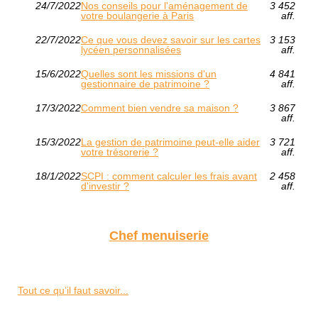
24/7/2022
Nos conseils pour l'aménagement de
3 452
votre boulangerie à Paris
aff.
22/7/2022
Ce que vous devez savoir sur les cartes
3 153
lycéen personnalisées
aff.
15/6/2022
Quelles sont les missions d'un
4 841
gestionnaire de patrimoine ?
aff.
17/3/2022
Comment bien vendre sa maison ?
3 867
aff.
15/3/2022
La gestion de patrimoine peut-elle aider
3 721
votre trésorerie ?
aff.
18/1/2022
SCPI : comment calculer les frais avant
2 458
d'investir ?
aff.
Chef menuiserie
Tout ce qu’il faut savoir...