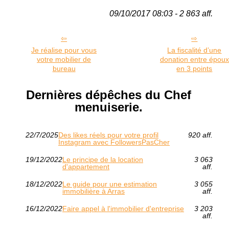
09/10/2017 08:03 - 2 863 aff.
Je réalise pour vous
La fiscalité d’une
votre mobilier de
donation entre époux
bureau
en 3 points
Dernières dépêches du Chef
menuiserie.
22/7/2025
Des likes réels pour votre profil
920 aff.
Instagram avec FollowersPasCher
19/12/2022
Le principe de la location
3 063
d'appartement
aff.
18/12/2022
Le guide pour une estimation
3 055
immobilière à Arras
aff.
16/12/2022
Faire appel à l'immobilier d'entreprise
3 203
aff.