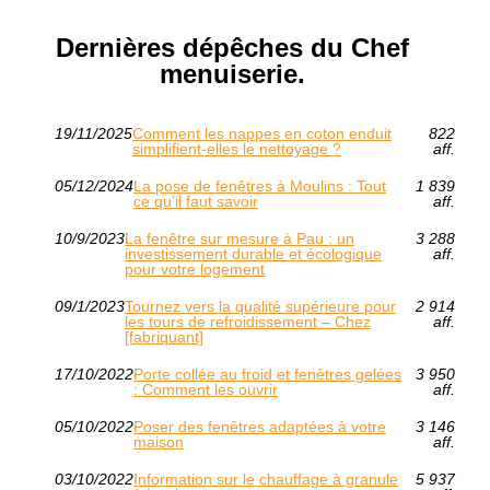
Dernières dépêches du Chef
menuiserie.
19/11/2025
Comment les nappes en coton enduit
822
simplifient-elles le nettoyage ?
aff.
05/12/2024
La pose de fenêtres à Moulins : Tout
1 839
ce qu’il faut savoir
aff.
10/9/2023
La fenêtre sur mesure à Pau : un
3 288
investissement durable et écologique
aff.
pour votre logement
09/1/2023
Tournez vers la qualité supérieure pour
2 914
les tours de refroidissement – Chez
aff.
[fabriquant]
17/10/2022
Porte collée au froid et fenêtres gelées
3 950
: Comment les ouvrir
aff.
05/10/2022
Poser des fenêtres adaptées à votre
3 146
maison
aff.
03/10/2022
Information sur le chauffage à granule
5 937