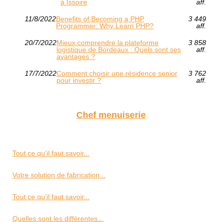
à Issoire
aff.
11/8/2022
Benefits of Becoming a PHP
3 449
Programmer: Why Learn PHP?
aff.
20/7/2022
Mieux comprendre la plateforme
3 858
logistique de Bordeaux : Quels sont ses
aff.
avantages ?
17/7/2022
Comment choisir une résidence senior
3 762
pour investir ?
aff.
Chef menuiserie
Tout ce qu’il faut savoir...
Votre solution de fabrication...
Tout ce qu’il faut savoir...
Quelles sont les différentes...