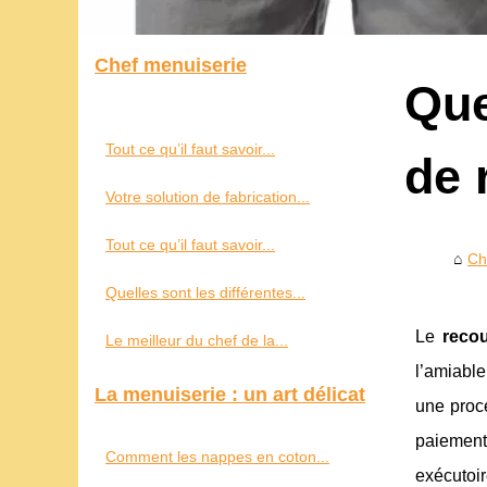
Chef menuiserie
Que
Tout ce qu’il faut savoir...
de 
Votre solution de fabrication...
Tout ce qu’il faut savoir...
Ch
Quelles sont les différentes...
Le
recou
Le meilleur du chef de la...
l’amiable
La menuiserie : un art délicat
une procé
paiement
Comment les nappes en coton...
exécutoir