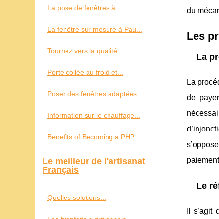
La pose de fenêtres à...
du mécani
La fenêtre sur mesure à Pau...
Les pr
Tournez vers la qualité...
La pr
Porte collée au froid et...
La procéd
Poser des fenêtres adaptées...
de payer
nécessair
Information sur le chauffage...
d’injonct
Benefits of Becoming a PHP...
s’opposer
paiement
Le meilleur de l'artisanat
Français
Le ré
Quelles solutions...
Il s’agi