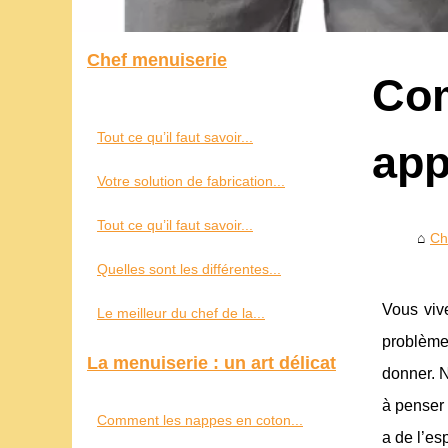
Chef menuiserie
Com
Tout ce qu’il faut savoir...
app
Votre solution de fabrication...
Tout ce qu’il faut savoir...
Ch
Quelles sont les différentes...
Vous viv
Le meilleur du chef de la...
problème
La menuiserie : un art délicat
donner. N
à penser 
Comment les nappes en coton...
a de l’es