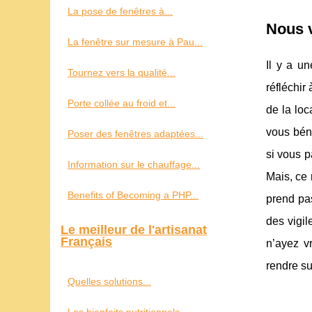
La pose de fenêtres à...
Nous v
La fenêtre sur mesure à Pau...
Il y a u
Tournez vers la qualité...
réfléchir
Porte collée au froid et...
de la loc
vous béné
Poser des fenêtres adaptées...
si vous p
Information sur le chauffage...
Mais, ce 
Benefits of Becoming a PHP...
prend pas
des vigi
Le meilleur de l'artisanat
Français
n’ayez v
rendre su
Quelles solutions...