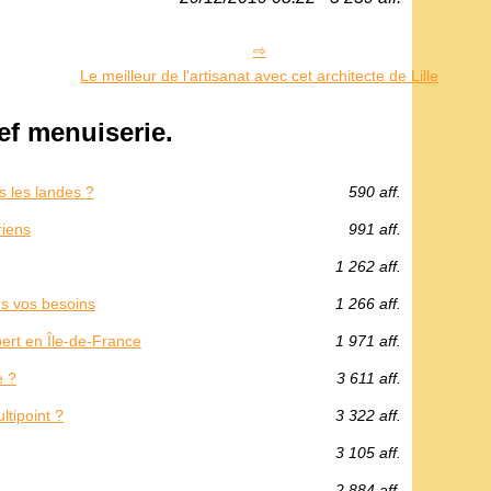
Le meilleur de l'artisanat avec cet architecte de Lille
f menuiserie.
s les landes ?
590 aff.
riens
991 aff.
1 262 aff.
us vos besoins
1 266 aff.
pert en Île-de-France
1 971 aff.
e ?
3 611 aff.
ltipoint ?
3 322 aff.
3 105 aff.
2 884 aff.