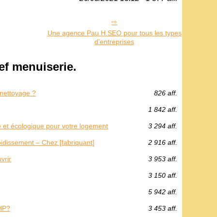
Une agence Pau H.SEO pour tous les types
d'entreprises
f menuiserie.
 nettoyage ?
826 aff.
1 842 aff.
e et écologique pour votre logement
3 294 aff.
roidissement – Chez [fabriquant]
2 916 aff.
vrir
3 953 aff.
3 150 aff.
5 942 aff.
HP?
3 453 aff.