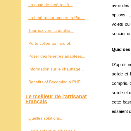
La pose de fenêtres à...
avoir des
options. 
La fenêtre sur mesure à Pau...
volets ou
Tournez vers la qualité...
soucier d
Porte collée au froid et...
Quid des
Poser des fenêtres adaptées...
D'après n
Information sur le chauffage...
solide et
Benefits of Becoming a PHP...
compris, d
solide et 
Le meilleur de l'artisanat
Français
cette bas
essaient 
Quelles solutions...