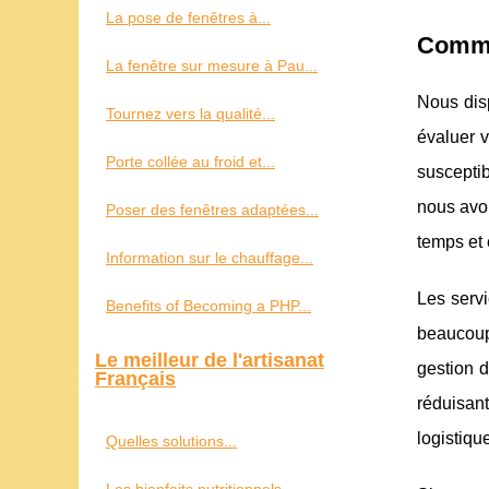
La pose de fenêtres à...
Comme
La fenêtre sur mesure à Pau...
Nous dis
Tournez vers la qualité...
évaluer 
Porte collée au froid et...
susceptib
nous avon
Poser des fenêtres adaptées...
temps et e
Information sur le chauffage...
Les servi
Benefits of Becoming a PHP...
beaucoup
Le meilleur de l'artisanat
gestion d
Français
réduisant
logistiqu
Quelles solutions...