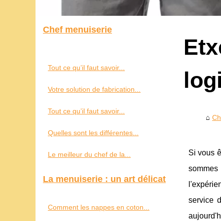
Chef menuiserie
Etx
Tout ce qu’il faut savoir...
log
Votre solution de fabrication...
Tout ce qu’il faut savoir...
Ch
Quelles sont les différentes...
Si vous 
Le meilleur du chef de la...
sommes u
La menuiserie : un art délicat
l'expérie
service 
Comment les nappes en coton...
aujourd'h