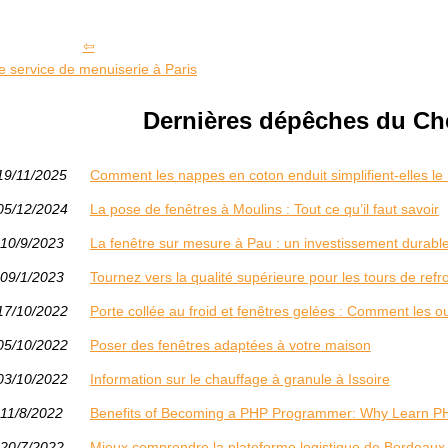
 service de menuiserie à Paris
Dernières dépêches du Che
19/11/2025
Comment les nappes en coton enduit simplifient-elles le
05/12/2024
La pose de fenêtres à Moulins : Tout ce qu’il faut savoir
10/9/2023
La fenêtre sur mesure à Pau : un investissement durabl
09/1/2023
Tournez vers la qualité supérieure pour les tours de ref
17/10/2022
Porte collée au froid et fenêtres gelées : Comment les ou
05/10/2022
Poser des fenêtres adaptées à votre maison
03/10/2022
Information sur le chauffage à granule à Issoire
11/8/2022
Benefits of Becoming a PHP Programmer: Why Learn P
20/7/2022
Mieux comprendre la plateforme logistique de Bordeaux 