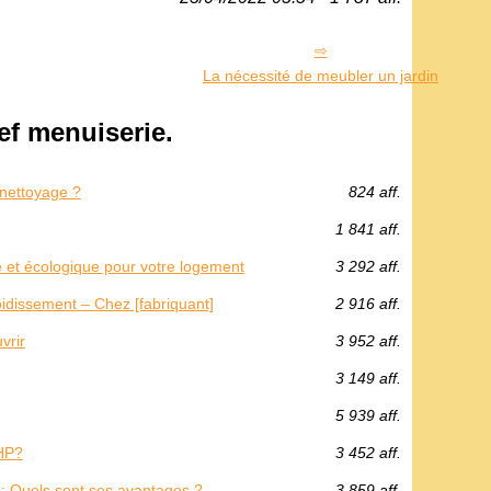
La nécessité de meubler un jardin
f menuiserie.
 nettoyage ?
824 aff.
1 841 aff.
e et écologique pour votre logement
3 292 aff.
roidissement – Chez [fabriquant]
2 916 aff.
vrir
3 952 aff.
3 149 aff.
5 939 aff.
HP?
3 452 aff.
: Quels sont ses avantages ?
3 859 aff.