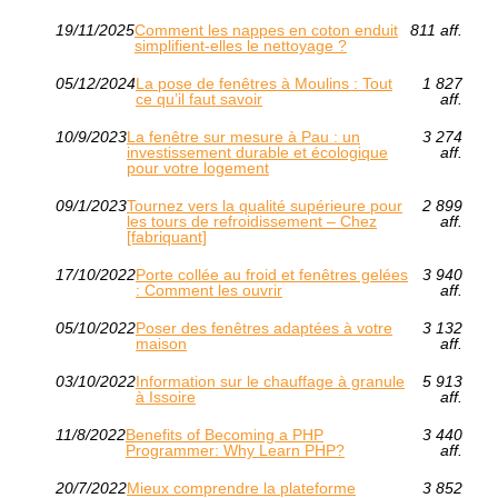
19/11/2025
Comment les nappes en coton enduit
811 aff.
simplifient-elles le nettoyage ?
05/12/2024
La pose de fenêtres à Moulins : Tout
1 827
ce qu’il faut savoir
aff.
10/9/2023
La fenêtre sur mesure à Pau : un
3 274
investissement durable et écologique
aff.
pour votre logement
09/1/2023
Tournez vers la qualité supérieure pour
2 899
les tours de refroidissement – Chez
aff.
[fabriquant]
17/10/2022
Porte collée au froid et fenêtres gelées
3 940
: Comment les ouvrir
aff.
05/10/2022
Poser des fenêtres adaptées à votre
3 132
maison
aff.
03/10/2022
Information sur le chauffage à granule
5 913
à Issoire
aff.
11/8/2022
Benefits of Becoming a PHP
3 440
Programmer: Why Learn PHP?
aff.
20/7/2022
Mieux comprendre la plateforme
3 852