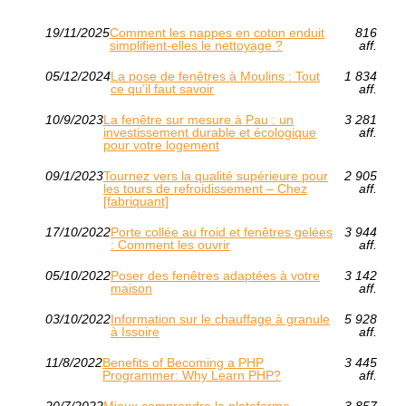
19/11/2025
Comment les nappes en coton enduit
816
simplifient-elles le nettoyage ?
aff.
05/12/2024
La pose de fenêtres à Moulins : Tout
1 834
ce qu’il faut savoir
aff.
10/9/2023
La fenêtre sur mesure à Pau : un
3 281
investissement durable et écologique
aff.
pour votre logement
09/1/2023
Tournez vers la qualité supérieure pour
2 905
les tours de refroidissement – Chez
aff.
[fabriquant]
17/10/2022
Porte collée au froid et fenêtres gelées
3 944
: Comment les ouvrir
aff.
05/10/2022
Poser des fenêtres adaptées à votre
3 142
maison
aff.
03/10/2022
Information sur le chauffage à granule
5 928
à Issoire
aff.
11/8/2022
Benefits of Becoming a PHP
3 445
Programmer: Why Learn PHP?
aff.
20/7/2022
Mieux comprendre la plateforme
3 857